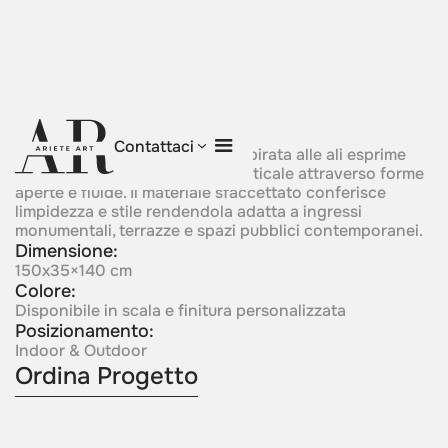
Winged Ascent
Contattaci
Una composizione cristallina ispirata alle ali esprime
slancio, libertà e movimento verticale attraverso forme
aperte e fluide. Il materiale sfaccettato conferisce
limpidezza e stile rendendola adatta a ingressi
monumentali, terrazze e spazi pubblici contemporanei.
Dimensione:
150x35×140 cm
Colore:
Disponibile in scala e finitura personalizzata
Posizionamento:
Indoor & Outdoor
Ordina Progetto