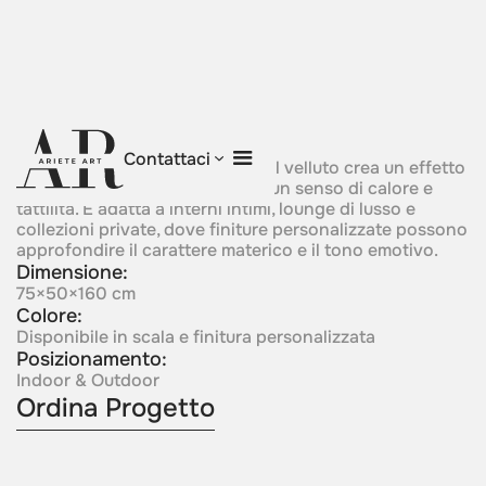
Veloura
Contattaci
Una superficie metallica simile al velluto crea un effetto
visivo morbido e raffinato, con un senso di calore e
tattilità. È adatta a interni intimi, lounge di lusso e
collezioni private, dove finiture personalizzate possono
approfondire il carattere materico e il tono emotivo.
Dimensione:
75×50×160 cm
Colore:
Disponibile in scala e finitura personalizzata
Posizionamento:
Indoor & Outdoor
Ordina Progetto