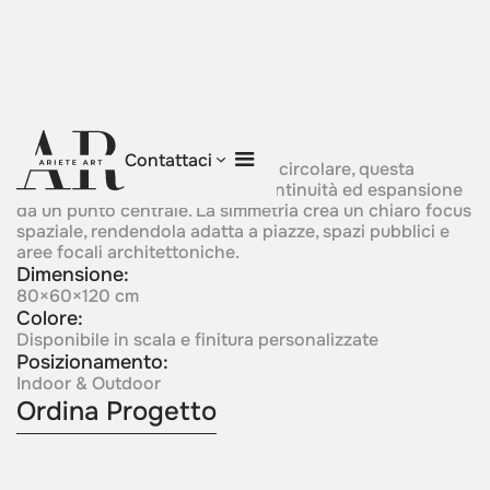
Radiant Circle
Contattaci
Strutturata attorno a una forma circolare, questa
composizione esprime unità, continuità ed espansione
da un punto centrale. La simmetria crea un chiaro focus
spaziale, rendendola adatta a piazze, spazi pubblici e
aree focali architettoniche.
Dimensione:
80×60×120 cm
Colore:
Disponibile in scala e finitura personalizzate
Posizionamento:
Indoor & Outdoor
Ordina Progetto