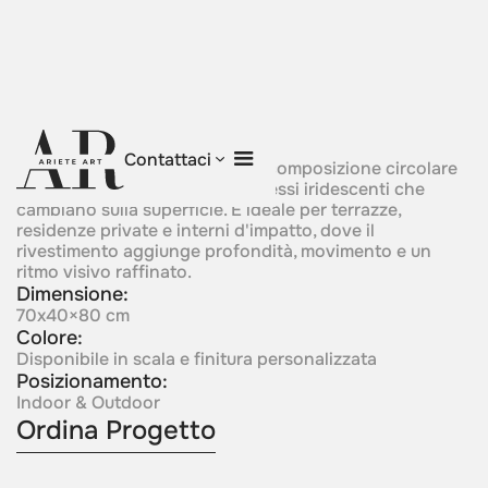
Prism Orbit
Contattaci
Questa scultura trasforma una composizione circolare
in un oggetto luminoso con riflessi iridescenti che
cambiano sulla superficie. E ideale per terrazze,
residenze private e interni d'impatto, dove il
rivestimento aggiunge profondità, movimento e un
ritmo visivo raffinato.
Dimensione:
70x40×80 cm
Colore:
Disponibile in scala e finitura personalizzata
Posizionamento:
Indoor & Outdoor
Ordina Progetto