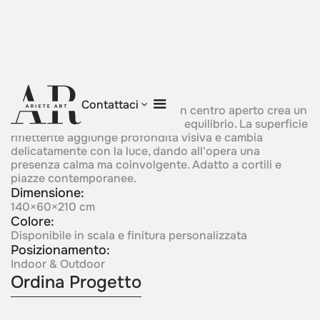
Prism Eye
Contattaci
Una composizione scultorea con centro aperto crea un
forte senso di focalizzazione ed equilibrio. La superficie
riflettente aggiunge profondità visiva e cambia
delicatamente con la luce, dando all'opera una
presenza calma ma coinvolgente. Adatto a cortili e
piazze contemporanee.
Dimensione:
140×60×210 cm
Colore:
Disponibile in scala e finitura personalizzata
Posizionamento:
Indoor & Outdoor
Ordina Progetto