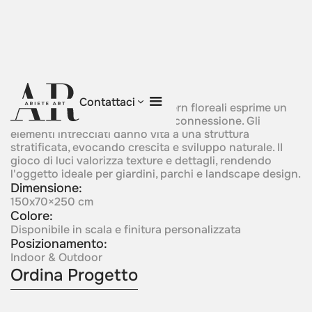
Floral Weave
Contattaci
Una scultura che richiama pattern floreali esprime un
ritmo organico e una profonda connessione. Gli
elementi intrecciati danno vita a una struttura
stratificata, evocando crescita e sviluppo naturale. lI
gioco di luci valorizza texture e dettagli, rendendo
l'oggetto ideale per giardini, parchi e landscape design.
Dimensione:
150x70×250 cm
Colore:
Disponibile in scala e finitura personalizzata
Posizionamento:
Indoor & Outdoor
Ordina Progetto