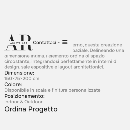
Embrace Of Light
Contattaci
Centrata attorno a un fulcro interno, questa creazione
manifesta protezione e rigore spaziale. Delineando una
dimensione intima, l'elemento ordina ol spazio
circostante, integrandosi perfettamente in interni di
design, sale espositive e layout architettonici.
Dimensione:
150×75×200 cm
Colore:
Disponibile in scala e finitura personalizzate
Posizionamento:
Indoor & Outdoor
Ordina Progetto