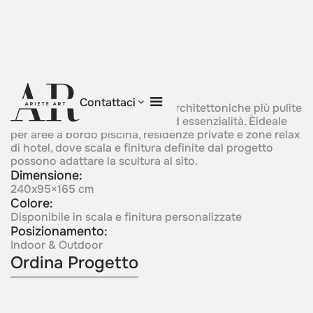
Dialogue of Forms
Contattaci
Metallo patinato caldo e linee architettoniche più pulite
creano un dialogo tra texture ed essenzialità. Èideale
per aree a bordo piscina, residenze private e zone relax
di hotel, dove scala e finitura definite dal progetto
possono adattare la scultura al sito.
Dimensione:
240x95×165 cm
Colore:
Disponibile in scala e finitura personalizzate
Posizionamento:
Indoor & Outdoor
Ordina Progetto