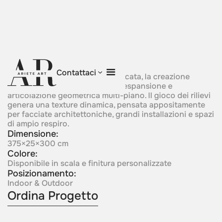
Cosmic Relief
Contattaci
Nata da una costruzione stratificata, la creazione
manifesta profondità, senso di espansione e
articolazione geometrica multi-piano. lI gioco dei rilievi
genera una texture dinamica, pensata appositamente
per facciate architettoniche, grandi installazioni e spazi
di ampio respiro.
Dimensione:
375×25×300 cm
Colore:
Disponibile in scala e finitura personalizzate
Posizionamento:
Indoor & Outdoor
Ordina Progetto