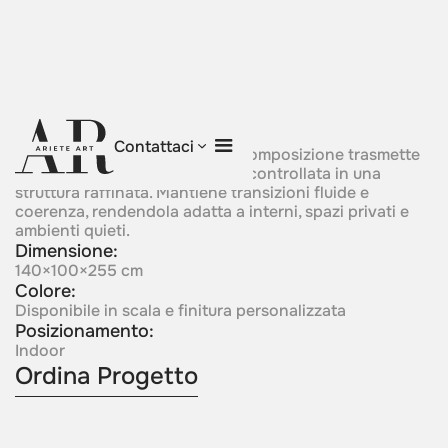
Silver Whisper
Contattaci
Delicata nel carattere, questa composizione trasmette
misura, morbidezza e presenza controllata in una
struttura raffinata. Mantiene transizioni fluide e
coerenza, rendendola adatta a interni, spazi privati e
ambienti quieti.
Dimensione:
140×100×255 cm
Colore:
Disponibile in scala e finitura personalizzata
Posizionamento:
Indoor
Ordina Progetto