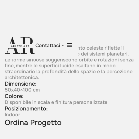
Motion of Celestial
Contattaci
Una scultura ispirata al movimento celeste riflette il
ritmo cosmico e il bilanciamento dei sistemi planetari.
Le forme sinuose suggeriscono orbite e rotazioni senza
fine, mentre le superfici lucide esaltano in modo
straordinario la profondità dello spazio e la percezione
architettonica.
Dimensione:
50x40×100 cm
Colore:
Disponibile in scala e finitura personalizzate
Posizionamento:
Indoor
Ordina Progetto