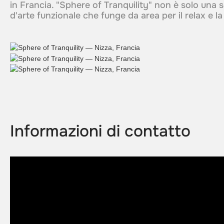
in Francia. "Sphere of Tranquility" non è solo una 
d'arte funzionale che funge da area per il relax e 
Informazioni di contatto