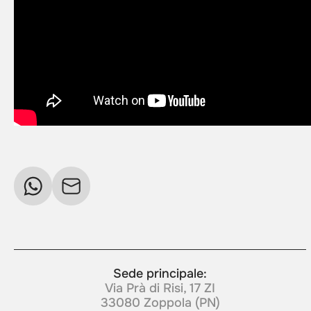
Sede principale:
Via Prà di Risi, 17 ZI
33080 Zoppola (PN)