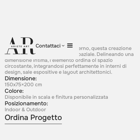
Embrace Of Light
Contattaci
Centrata attorno a un fulcro interno, questa creazione
manifesta protezione e rigore spaziale. Delineando una
dimensione intima, l'elemento ordina ol spazio
circostante, integrandosi perfettamente in interni di
design, sale espositive e layout architettonici.
Dimensione:
150x75×200 cm
Colore:
Disponibile in scala e finitura personalizzata
Posizionamento:
Indoor & Outdoor
Ordina Progetto