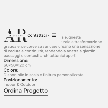
Autumn's Dance
Contattaci
Ispirata al cambiamento stagionale, questa
composizione esprime ritmo naturale e trasformazione
graduale. Le curve stratificate creano una sensazione
di caduta e continuità, rendendola adatta a giardini,
paesaggi e contesti architettonici aperti.
Dimensione:
60×50×120 cm
Colore:
Disponibile in scala e finitura personalizzate
Posizionamento:
Indoor & Outdoor
Ordina Progetto