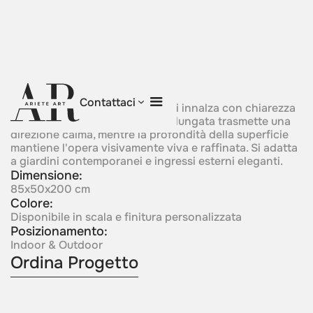
Vertical Rhythm
Contattaci
Una forma scultorea slanciata si innalza con chiarezza
e slancio silenzioso. La forma allungata trasmette una
direzione calma, mentre la profondità della superficie
mantiene l'opera visivamente viva e raffinata. Si adatta
a giardini contemporanei e ingressi esterni eleganti.
Dimensione:
85x50x200 cm
Colore:
Disponibile in scala e finitura personalizzata
Posizionamento:
Indoor & Outdoor
Ordina Progetto