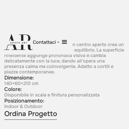
Prism Eye
Contattaci
Una composizione scultorea con centro aperto crea un
forte senso di focalizzazione ed equilibrio. La superficie
riflettente aggiunge profondità visiva e cambia
delicatamente con la luce, dando all'opera una
presenza calma ma coinvolgente. Adatto a cortili e
piazze contemporanee.
Dimensione:
140×60×210 cm
Colore:
Disponibile in scala e finitura personalizzata
Posizionamento:
Indoor & Outdoor
Ordina Progetto