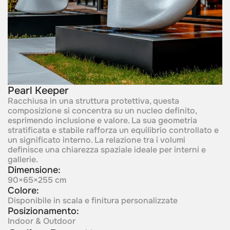
Pearl Keeper
Racchiusa in una struttura protettiva, questa
composizione si concentra su un nucleo definito,
esprimendo inclusione e valore. La sua geometria
stratificata e stabile rafforza un equilibrio controllato e
un significato interno. La relazione tra i volumi
definisce una chiarezza spaziale ideale per interni e
gallerie.
Dimensione:
90×65×255 cm
Colore:
Disponibile in scala e finitura personalizzate
Posizionamento:
Indoor & Outdoor