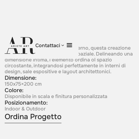
Embrace Of Light
Contattaci
Centrata attorno a un fulcro interno, questa creazione
manifesta protezione e rigore spaziale. Delineando una
dimensione intima, l'elemento ordina ol spazio
circostante, integrandosi perfettamente in interni di
design, sale espositive e layout architettonici.
Dimensione:
150x75×200 cm
Colore:
Disponibile in scala e finitura personalizzata
Posizionamento:
Indoor & Outdoor
Ordina Progetto