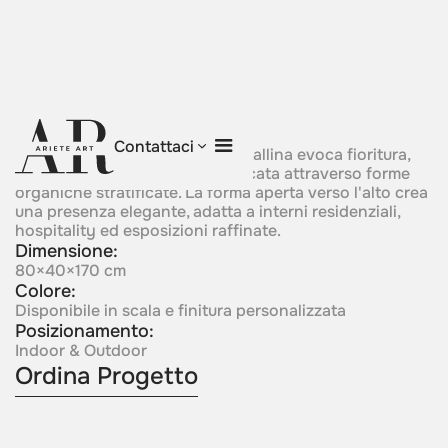
Blossom of Light
Contattaci
Una composizione floreale cristallina evoca fioritura,
morbidezza ed espansione delicata attraverso forme
organiche stratificate. La forma aperta verso l'alto crea
una presenza elegante, adatta a interni residenziali,
hospitality ed esposizioni raffinate.
Dimensione:
80×40×170 cm
Colore:
Disponibile in scala e finitura personalizzata
Posizionamento:
Indoor & Outdoor
Ordina Progetto