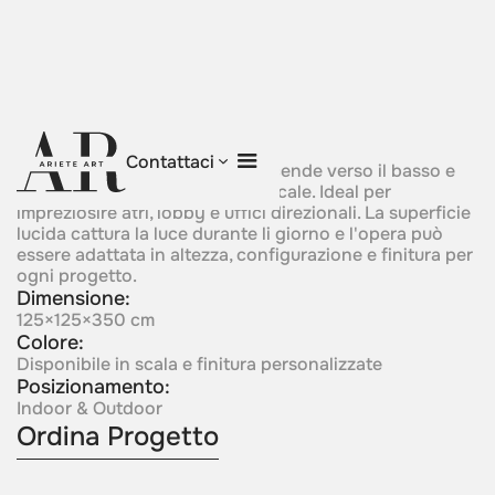
Cascade
Contattaci
Una silhouette in bronzo che scende verso il basso e
muta in un deciso accento verticale. Ideal per
impreziosire atri, lobby e uffici direzionali. La superficie
lucida cattura la luce durante li giorno e l'opera può
essere adattata in altezza, configurazione e finitura per
ogni progetto.
Dimensione:
125×125×350 cm
Colore:
Disponibile in scala e finitura personalizzate
Posizionamento:
Indoor & Outdoor
Ordina Progetto