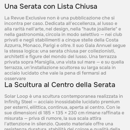
Una Serata con Lista Chiusa
La Revue Exclusive non è una pubblicazione che si
incontra per caso. Dedicata all'eccellenza, al lusso e
alla rarità nell'arte, nel design, nella "haute joaillerie" e
nella gastronomia, circola in modo selettivo — nei club
privati e negli stabilimenti a cinque stelle della Costa
Azzurra, Monaco, Parigi e oltre. Il suo Gala Annuel segue
la stessa logica: una serata chiusa per collezionisti,
architetti e figure del mondo del lusso. Una terrazza
privata sopra Marsiglia, una vista sul mare — e su quella
terrazza, un'installazione scultorea su larga scala in
acciaio lucidato che vale la pena di fermarsi ad
osservare
La Scultura al Centro della Serata
Solar Loop è una scultura contemporanea realizzata in
Infinity Steel — acciaio inossidabile lucidato premium
per esterni, ellittica, continua, aperta al centro. Con le
sue dimensioni di 185 × 135 × 230 cm rimane raffinata e
misurata — priva di rumore, la sua scala attira
l'attenzione in silenzio. Questo materiale offre una
resistenza duratura, stabilità del colore e qualità della