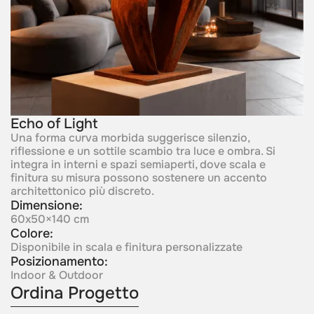
Echo of Light
Una forma curva morbida suggerisce silenzio,
riflessione e un sottile scambio tra luce e ombra. Si
integra in interni e spazi semiaperti, dove scala e
finitura su misura possono sostenere un accento
architettonico più discreto.
Dimensione:
60x50×140 cm
Colore:
Disponibile in scala e finitura personalizzate
Posizionamento:
Indoor & Outdoor
Ordina Progetto