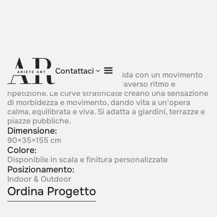
Waves of Harmony
Contattaci
Una composizione scultorea fluida con un movimento
ondulato trasmette armonia attraverso ritmo e
ripetizione. Le curve stratificate creano una sensazione
di morbidezza e movimento, dando vita a un'opera
calma, equilibrata e viva. Si adatta a giardini, terrazze e
piazze pubbliche.
Dimensione:
90×35×155 cm
Colore:
Disponibile in scala e finitura personalizzate
Posizionamento:
Indoor & Outdoor
Ordina Progetto