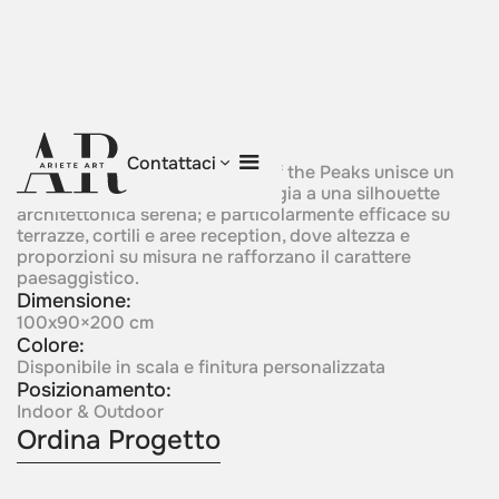
Flame of the Peaks
Contattaci
Ispirata alle montagne, Flame of the Peaks unisce un
movimento ascendente di energia a una silhouette
architettonica serena; è particolarmente efficace su
terrazze, cortili e aree reception, dove altezza e
proporzioni su misura ne rafforzano il carattere
paesaggistico.
Dimensione:
100x90×200 cm
Colore:
Disponibile in scala e finitura personalizzata
Posizionamento:
Indoor & Outdoor
Ordina Progetto